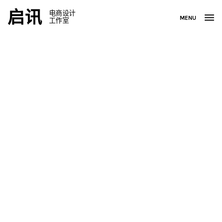
启讯
电商设计
MENU
工作室