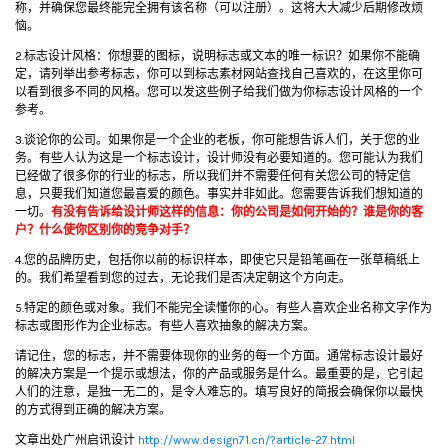
称，并确保您最终能完全拥有该名称（可以注册）。这将大大减少后期修改烦
恼。
2.标志设计风格：你想要的图标，说明标志或文本的唯一标识？如果你不能确
定，请列举出参考标志，你可以到标志素材网站查找自己喜欢的，在这里你可
以看到很多不同的风格。您可以发这些例子给我们做为你标志设计风格的一个
参考。
3.谈论你的公司。如果你是一个企业的老板，你可能想告诉人们，关于您的业
务。有些人认为这是一个标志设计，设计师没有必要知道的。您可能认为我们
已经做了很多你的行业的标志，所以我们并不需要任何有关您公司的特定信
息，只要我们知道您最喜爱的颜色。事实并非如此。您需要告诉我们想知道的
一切。
有没有告诉给设计师这样的信息：你的公司是如何开始的？谁是你的客
户？什么使你区别你的竞争对手？
4.您的品牌历史，包括你以前的标识样本，即使它只是铅笔画在一张草稿纸上
的。我们希望看到您的过去，无论我们是否决定朝这个方向走。
5.特定的颜色或对象。我们不能完全读懂你的心。有些人喜欢企业名称文字作为
标志或图形作为企业标志。有些人喜欢抽象的解决方案。
请记住，您的标志，并不需要体现你的业务的每一个方面。通常标志设计最好
的解决方案是一个提示或想法，你的产品或服务是什么。最重要的是，它引起
人们的注意，是独一无二的，是令人难忘的。填写良好的简报会确保你以最快
的方式得到正确的解决方案。
文章出处广州启讯设计
http://www.design71.cn/?article-27.html